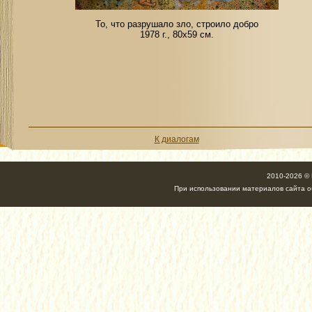
То, что разрушало зло, строило добро
1978 г., 80х59 см.
К диалогам
2010-2026 ©
При использовании материалов сайта об