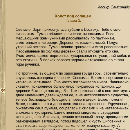
Иосиф Самсонадз
Холст под солнцем.
Глава 1.
Светало. Заря прикоснулась губами к Востоку. Небо стало
сизоватым. Туман обнялся с синеватым холмами. Роса
мерцающими жемчужинами рассыпалась по паутинкам,
вплетенным в изгороди. Деревья истекали слезой. Подул
утренний ветерок. Туман лениво тронулся и стал рассеиваться.
Рассыпанные по холмам деревни стали отходить ото сна.
Участились самоотверженные кукареканья петухов, лай собак и
рев скотины. В балках-оврагах журчали стекающие со склон
горы ручейки.
По тропинке, вьющейся по заросшей груди горы, стремительно
спускалась женщина в черном. Спешила. Время от времени он
что-то нашептывала. Она часто поглаживала живот. Начиналис
схватки, искаженное болью лицо покрылось испариной. До
деревни был еще час ходьбы. Там прикованный к постели муж 
двое маленьких детей ждали ее, а не нетерпеливого существа,
теперь беспощадно бьющего в чрево матери. Боже, помоги!
Боже, помоги! – то и дело шептала она отрешенно. Удрученная,
обхватила себя руками, собралась с силами и на четвереньках
вползла в кустарник. Единственный свидетель страданий
женщины, серый ишачок, лениво жевавший траву, проводил ее
равнодушным взглядом, потом подошел к кусту шиповника и
стал жевать зацепившуюся за колючки темную косынку. А
роженица скребла землю, мучаясь от родовых схваток. Такое